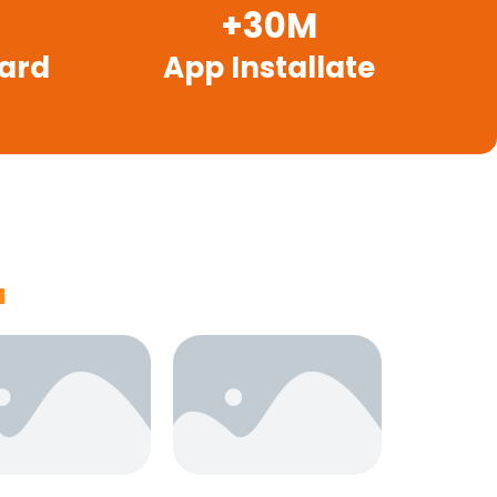
+
30
M
uard
App Installate
a