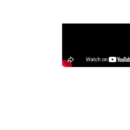
rale operativa o il
onale, familiare e
, inviare alert,
re a molteplici
asi situazione di
onsente all’utente di
egnalazioni
ritiche e gestire la
martphone
.