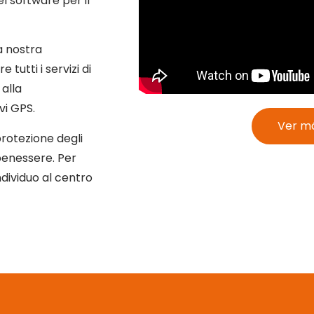
l software per il
la nostra
tutti i servizi di
 alla
vi GPS.
Ver má
protezione degli
o benessere. Per
dividuo al centro