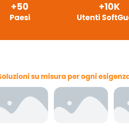
+
50
+
10
K
Paesi
Utenti SoftG
Soluzioni su misura per ogni esigenz