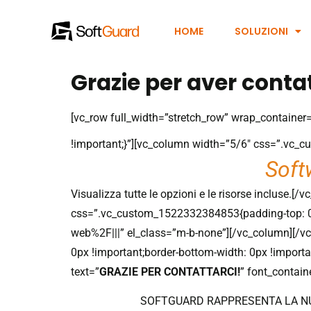
HOME
SOLUZIONI
Grazie per aver conta
[vc_row full_width=”stretch_row” wrap_contain
!important;}”][vc_column width=”5/6″ css=”.vc_
Soft
potere del tuo prossimo
Visualizza tutte le opzioni e le risorse incluse.
css=”.vc_custom_1522332384853{padding-top: 0px 
web%2F|||” el_class=”m-b-none”][/vc_column][/v
0px !important;border-bottom-width: 0px !impor
text=”
GRAZIE PER CONTATTARCI!
” font_contain
SOFTGUARD RAPPRESENTA LA N