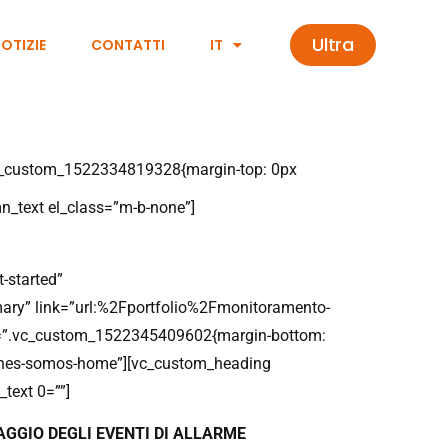
Ultra
OTIZIE
CONTATTI
IT
.vc_custom_1522334819328{margin-top: 0px
Scopri il
n_text el_class=”m-b-none”]
t-started”
imary” link=”url:%2Fportfolio%2Fmonitoramento-
css=”.vc_custom_1522345409602{margin-bottom:
uienes-somos-home”][vc_custom_heading
text 0=””]
AGGIO DEGLI EVENTI DI ALLARME