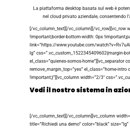
La piattaforma desktop basata sul web è potente
nel cloud privato aziendale, consentendo l
[/vc_column_text][/vc_column][/vc_row][vc_row 
!important;border-bottom-width: 0px !important;
link=”https://www.youtube.com/watch?v=Rv7uAkMC
lg” css=”.vc_custom_1522345409602{margin-botto
el_class=”quienes-somos-home”][vc_separator co
remove_margin_top=”yes” el_class=”home-intro 
!important;}”][vc_column width=”2/3″ css=”.vc_
Vedi il nostro sistema in azio
Scopri tutta la potenza di SoftGua
[/vc_column_text][/vc_column][vc_column width=
title=”Richiedi una demo” color=”black” size=”lg”