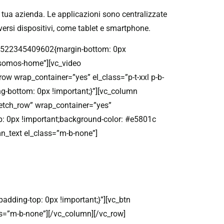
 tua azienda. Le applicazioni sono centralizzate
ersi dispositivi, come tablet e smartphone.
m_1522345409602{margin-bottom: 0px
s-somos-home”][vc_video
w wrap_container=”yes” el_class=”p-t-xxl p-b-
g-bottom: 0px !important;}”][vc_column
retch_row” wrap_container=”yes”
: 0px !important;background-color: #e5801c
n_text el_class=”m-b-none”]
azione ad un altro livello.
dding-top: 0px !important;}”][vc_btn
ass=”m-b-none”][/vc_column][/vc_row]