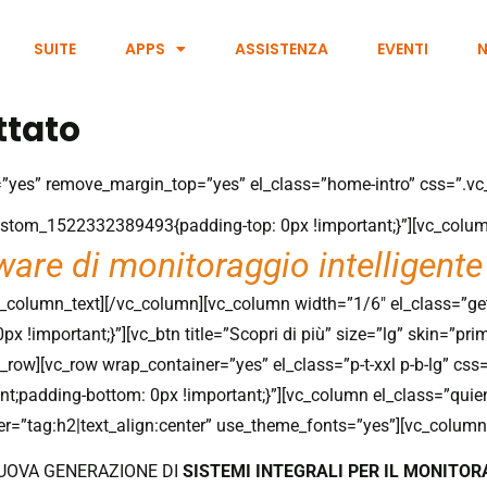
SUITE
APPS
ASSISTENZA
EVENTI
N
ttato
er=”yes” remove_margin_top=”yes” el_class=”home-intro” css=”
custom_1522332389493{padding-top: 0px !important;}”][vc_colum
ware di monitoraggio intelligente
[/vc_column_text][/vc_column][vc_column width=”1/6″ el_class=”ge
!important;}”][vc_btn title=”Scopri di più” size=”lg” skin=”pr
c_row][vc_row wrap_container=”yes” el_class=”p-t-xxl p-b-lg” 
tant;padding-bottom: 0px !important;}”][vc_column el_class=”q
er=”tag:h2|text_align:center” use_theme_fonts=”yes”][vc_column_
UOVA GENERAZIONE DI
SISTEMI INTEGRALI PER IL MONITOR