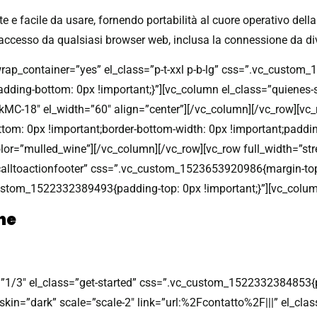
 e facile da usare, fornendo portabilità al cuore operativo della
’accesso da qualsiasi browser web, inclusa la connessione da div
wrap_container=”yes” el_class=”p-t-xxl p-b-lg” css=”.vc_custo
padding-bottom: 0px !important;}”][vc_column el_class=”quiene
-18″ el_width=”60″ align=”center”][/vc_column][/vc_row][vc_ro
m: 0px !important;border-bottom-width: 0px !important;paddin
lor=”mulled_wine”][/vc_column][/vc_row][vc_row full_width=”st
calltoactionfooter” css=”.vc_custom_1523653920986{margin-top
custom_1522332389493{padding-top: 0px !important;}”][vc_colum
ne
rd e porta la sicurezza della vostra organizz
”1/3″ el_class=”get-started” css=”.vc_custom_1522332384853{pa
 skin=”dark” scale=”scale-2″ link=”url:%2Fcontatto%2F|||” el_cl